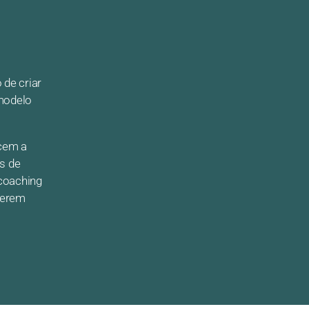
 de criar
 modelo
ecem a
s de
coaching
gerem