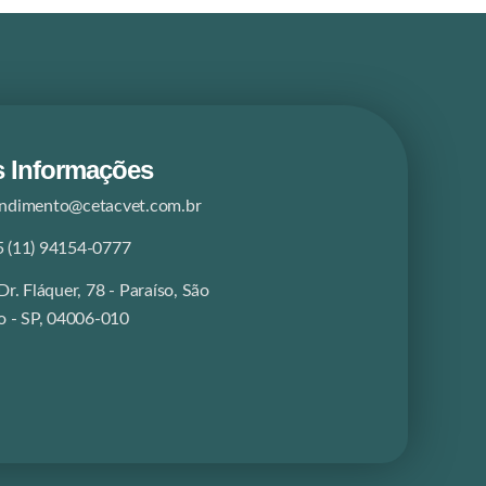
 Informações
endimento@cetacvet.com.br
 (11) 94154-0777
Dr. Fláquer, 78 - Paraíso, São
o - SP, 04006-010​